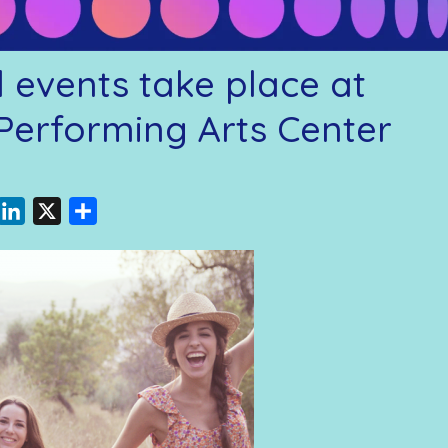
d events take place at
Performing Arts Center
acebook
LinkedIn
X
Share