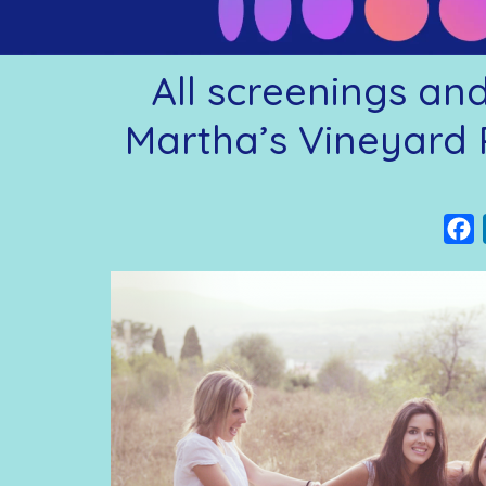
All screenings an
Martha’s Vineyard 
F