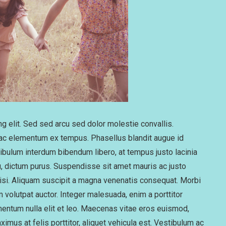
g elit. Sed sed arcu sed dolor molestie convallis.
 ac elementum ex tempus. Phasellus blandit augue id
bulum interdum bibendum libero, at tempus justo lacinia
eu, dictum purus. Suspendisse sit amet mauris ac justo
isi. Aliquam suscipit a magna venenatis consequat. Morbi
 volutpat auctor. Integer malesuada, enim a porttitor
mentum nulla elit et leo. Maecenas vitae eros euismod,
aximus at felis porttitor, aliquet vehicula est. Vestibulum ac